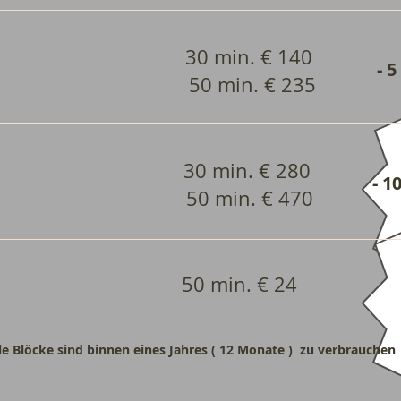
 Block
30 min. € 140
- 5
in. € 235
 Block
30 min. € 280
- 1
in. € 470
rmusik
50 min. € 24
le Blöcke sind binnen eines Jahres ( 12 Monate ) zu verbrauchen