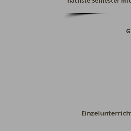
nächste Semester m
G
Einzelu
50 m