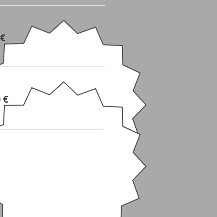
 €
0 €