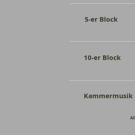
5-er
50 m
10-er
50 m
Kamme
Al