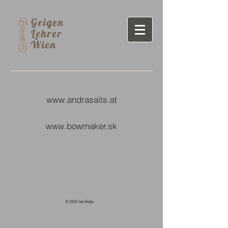
Geigen
Lehrer
Wien
www.andrasaits.at
www.bowmaker.sk
© 2026 Ivan Becka